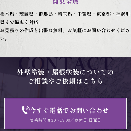
関東全域
栃木県・茨城県・群馬県・埼玉県・千葉県・東京都・神奈川
県まで幅広く対応。
お見積りの作成と出張は無料。お気軽にお問い合わせくださ
い。
CONTACT
外壁塗装・屋根塗装についての
ご相談やご依頼はこちら
今すぐ電話でお問い合わせ
営業時間 8:30～19:00／定休日 日曜日